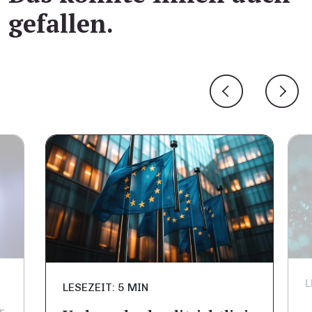
gefallen.
L
LESEZEIT: 5 MIN
r